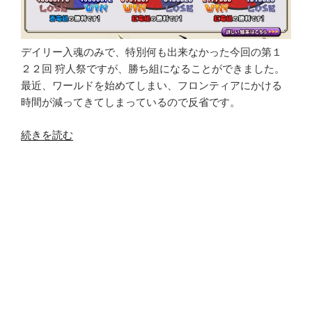
デイリー入魂のみで、特別何も出来なかった今回の第１
２２回 狩人祭ですが、勝ち組になることができました。
最近、ワールドを始めてしまい、フロンティアにかける
時間が減ってきてしまっているので反省です。
“第
続きを読む
１
２
２
回
狩
人
祭
結
果
（上