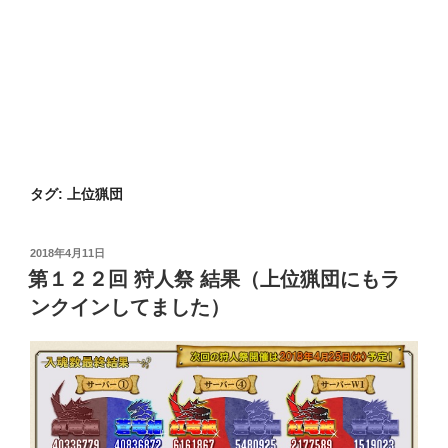
タグ:
上位猟団
投
2018年4月11日
稿
第１２２回 狩人祭 結果（上位猟団にもラ
日:
ンクインしてました）