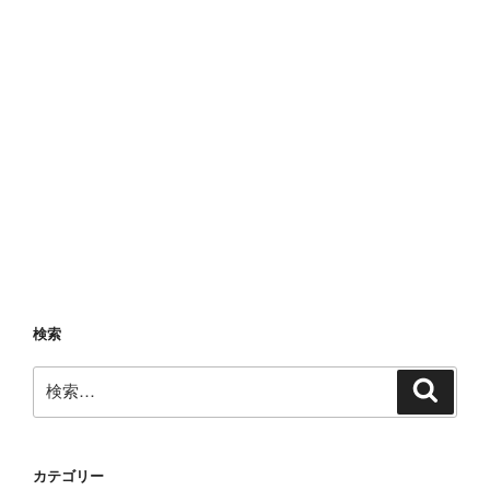
位
猟
団
に
も
ラ
ン
ク
イ
ン
し
て
ま
検索
し
た）”
検
検
索
の
索:
カテゴリー