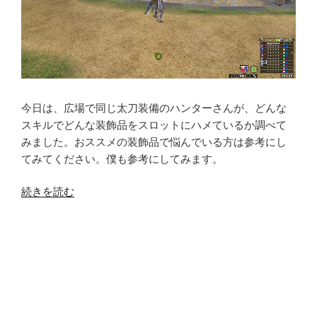
今日は、広場で同じ太刀装備のハンターさんが、どんな
スキルでどんな装飾品をスロットにハメているか調べて
みました。おススメの装飾品で悩んでいる方は参考にし
てみてください。僕も参考にしてみます。
“メ
続きを読む
ゼ
ポ
ル
タ
広
場
の