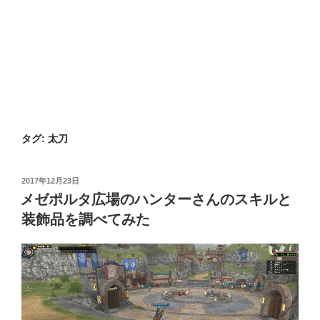
タグ:
太刀
投
2017年12月23日
稿
メゼポルタ広場のハンターさんのスキルと
日:
装飾品を調べてみた