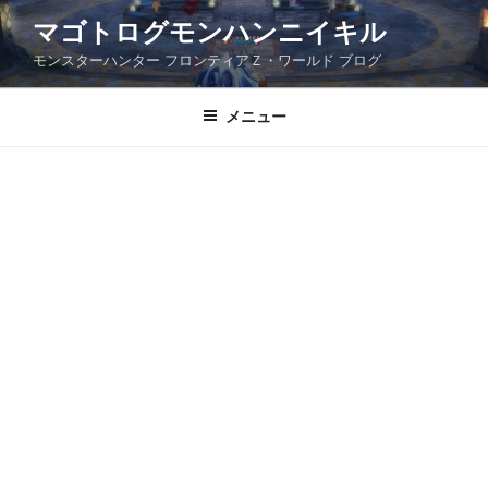
コ
マゴトログモンハンニイキル
ン
モンスターハンター フロンティアＺ・ワールド ブログ
テ
ン
ツ
メニュー
へ
ス
キ
ッ
プ