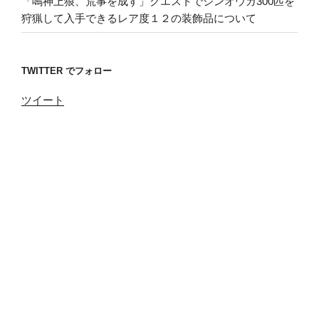
「鳴神上狼、荒事を成す」クエストでジンオウガ300匹を
狩猟して入手できるレア度１２の装飾品について
TWITTER でフォロー
ツイート