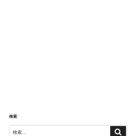
ハ
ン
タ
ー
さ
ん
の
ス
キ
ル
と
装
飾
品
を
調
検索
べ
て
検
検
索
み
索: