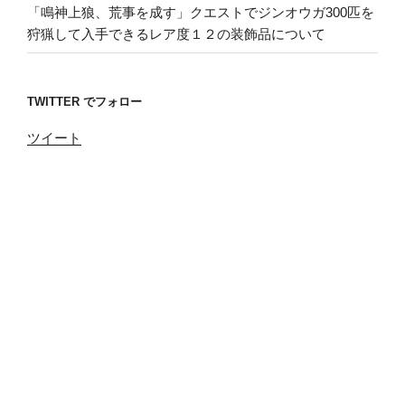
「鳴神上狼、荒事を成す」クエストでジンオウガ300匹を
狩猟して入手できるレア度１２の装飾品について
TWITTER でフォロー
ツイート