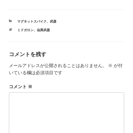
カ
マグネットスパイク
、
武器
テ
タ
ミドガロン
、
辿異武器
ゴ
グ
リ
ー
コメントを残す
メールアドレスが公開されることはありません。
※
が付
いている欄は必須項目です
コメント
※