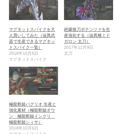
マグネットスパイクを大
絶爆狼刀ポテンツァを生
人買いしてみた（辿異武
産強化する（辿異種ミド
器で生産できるマグネッ
ガロン 太刀）
トスパイク一覧）
2017年12月9日
2018年10月5日
太刀
マグネットスパイク
極龍斬鎚バグリオ 生産と
強化素材（極龍斬鎚オウ
ン 極龍斬鎚インクリ
極龍斬鎚シィサ）
2018年10月6日
マグネットスパイク