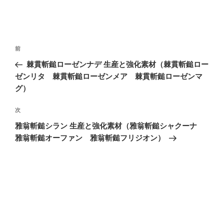
投
前
前
稿
の
棘貫斬鎚ローゼンナデ 生産と強化素材（棘貫斬鎚ロー
ナ
投
ゼンリタ 棘貫斬鎚ローゼンメア 棘貫斬鎚ローゼンマ
ビ
稿
グ）
ゲ
次
次
ー
の
シ
雅翁斬鎚シラン 生産と強化素材（雅翁斬鎚シャクーナ
投
雅翁斬鎚オーファン 雅翁斬鎚フリジオン）
ョ
稿
ン