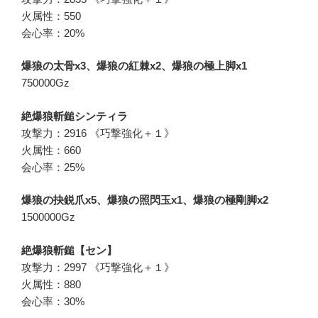
火属性：550
会心率：20%
爆狼の太骨x3、爆狼の紅棘x2、爆狼の極上脚x1
750000Gz
絶爆狼斬鎚シンティラ
攻撃力：2916 《巧撃強化＋１》
火属性：660
会心率：25%
爆狼の抉鋭爪x5、爆狼の照閃玉x1、爆狼の極剛脚x2
1500000Gz
絶爆狼斬鎚【セン】
攻撃力：2997 《巧撃強化＋１》
火属性：880
会心率：30%