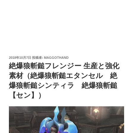
投
2018年10月7日
投稿者:
MAGGOTHAND
稿
絶爆狼斬鎚フレンジー 生産と強化
日:
素材（絶爆狼斬鎚エタンセル 絶
爆狼斬鎚シンティラ 絶爆狼斬鎚
【セン】）