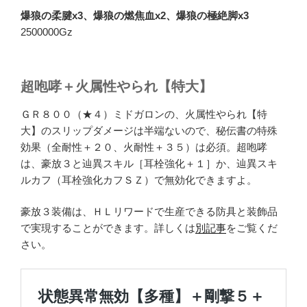
爆狼の柔腱x3、爆狼の燃焦血x2、爆狼の極絶脚x3
2500000Gz
超咆哮＋火属性やられ【特大】
ＧＲ８００（★４）ミドガロンの、火属性やられ【特
大】のスリップダメージは半端ないので、秘伝書の特殊
効果（全耐性＋２０、火耐性＋３５）は必須。超咆哮
は、豪放３と辿異スキル［耳栓強化＋１］か、辿異スキ
ルカフ（耳栓強化カフＳＺ）で無効化できますよ。
豪放３装備は、ＨＬリワードで生産できる防具と装飾品
で実現することができます。詳しくは
別記事
をご覧くだ
さい。