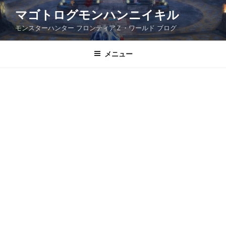
コ
マゴトログモンハンニイキル
ン
モンスターハンター フロンティアＺ・ワールド ブログ
テ
ン
ツ
メニュー
へ
ス
キ
ッ
プ