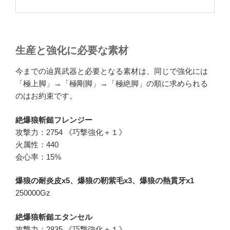
生産と強化に必要な素材
今までの辿異武器と必要となる素材は、同じで強化には
「極上脚」→「極剛脚」→「極絶脚」の順に求められる
のはお約束です。
絶爆狼斬鎚フレンジー
攻撃力：2754 《巧撃強化＋１》
火属性：440
会心率：15%
爆狼の耐炎皮x5、爆狼の靭紫毛x3、爆狼の熱貫牙x1
250000Gz
絶爆狼斬鎚エタンセル
攻撃力：2835 《巧撃強化＋１》