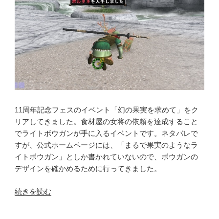
11周年記念フェスのイベント「幻の果実を求めて」をク
リアしてきました。食材屋の女将の依頼を達成すること
でライトボウガンが手に入るイベントです。ネタバレで
すが、公式ホームページには、「まるで果実のようなラ
イトボウガン」としか書かれていないので、ボウガンの
デザインを確かめるために行ってきました。
“幻
続きを読む
の
果