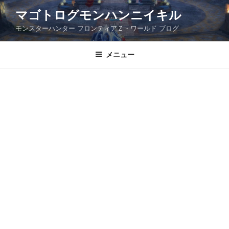
コ
マゴトログモンハンニイキル
ン
モンスターハンター フロンティアＺ・ワールド ブログ
テ
ン
ツ
メニュー
へ
ス
キ
ッ
プ