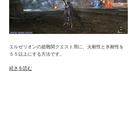
エルゼリオンの超難関クエスト用に、火耐性と氷耐性を
５５以上にする方法です。
“火
続きを読む
耐
性
５
５
＋
氷
耐
性
５