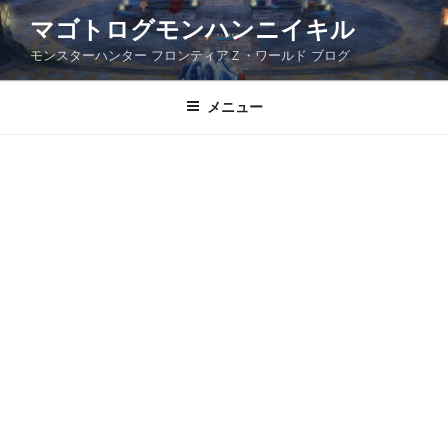
コ
マゴトログモンハンニイキル
ン
モンスターハンター フロンティアＺ・ワールド ブログ
テ
ン
ツ
メニュー
へ
ス
キ
ッ
プ