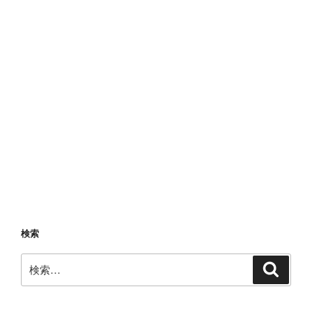
５
の
作
り
方
（超
難
関
エ
ル
ゼ
リ
オ
ン
検索
装
備
検
検
索
試
索:
作）”
の