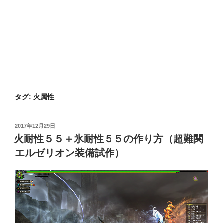
タグ:
火属性
投
2017年12月29日
稿
火耐性５５＋氷耐性５５の作り方（超難関
日:
エルゼリオン装備試作）