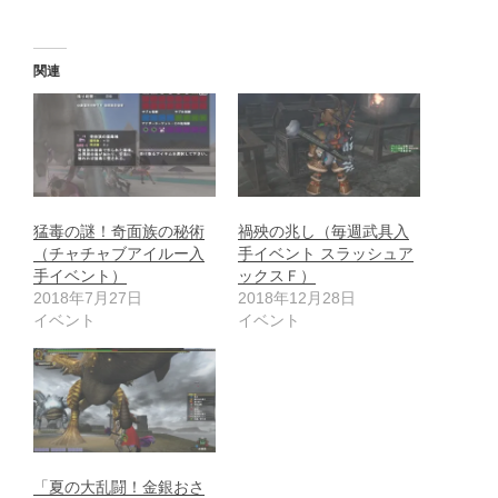
関連
猛毒の謎！奇面族の秘術
禍殃の兆し（毎週武具入
（チャチャブアイルー入
手イベント スラッシュア
手イベント）
ックスＦ）
2018年7月27日
2018年12月28日
イベント
イベント
「夏の大乱闘！金銀おさ