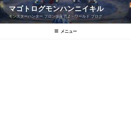
コ
マゴトログモンハンニイキル
ン
モンスターハンター フロンティアＺ・ワールド ブログ
テ
ン
ツ
メニュー
へ
ス
キ
ッ
プ