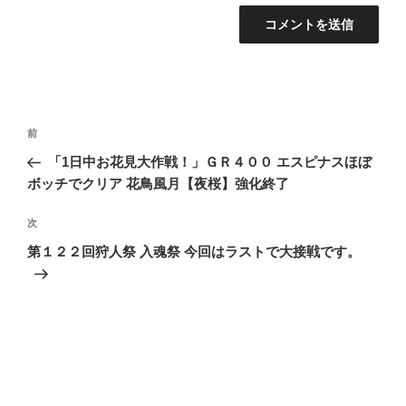
投
前
前
稿
の
「1日中お花見大作戦！」ＧＲ４００ エスピナスほぼ
ナ
投
ボッチでクリア 花鳥風月【夜桜】強化終了
ビ
稿
ゲ
次
次
の
ー
第１２２回狩人祭 入魂祭 今回はラストで大接戦です。
投
シ
稿
ョ
ン