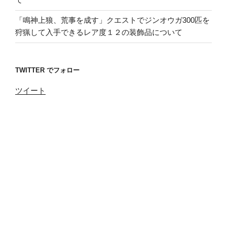
「鳴神上狼、荒事を成す」クエストでジンオウガ300匹を
狩猟して入手できるレア度１２の装飾品について
TWITTER でフォロー
ツイート