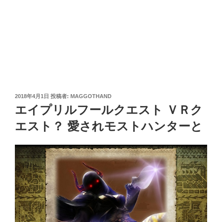
投
2018年4月1日
投稿者:
MAGGOTHAND
稿
エイプリルフールクエスト ＶＲク
日:
エスト？ 愛されモストハンターと