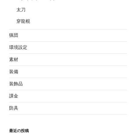
太刀
穿龍棍
猟団
環境設定
素材
装備
装飾品
課金
防具
最近の投稿