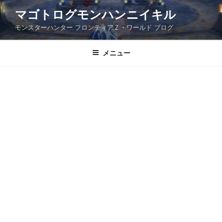
コ
マゴトログモンハンニイキル
ン
モンスターハンター フロンティアＺ・ワールド ブログ
テ
ン
ツ
メニュー
へ
ス
キ
ッ
プ