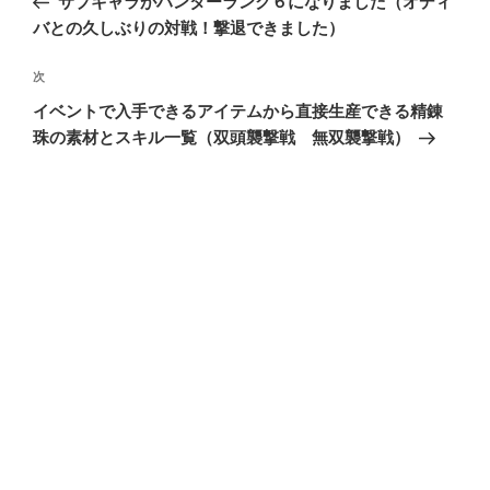
サブキャラがハンターランク６になりました（オディ
ナ
投
バとの久しぶりの対戦！撃退できました）
ビ
稿
ゲ
次
次
の
ー
イベントで入手できるアイテムから直接生産できる精錬
投
シ
珠の素材とスキル一覧（双頭襲撃戦 無双襲撃戦）
稿
ョ
ン