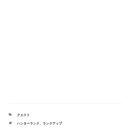
カ
クエスト
テ
タ
ハンターランク
、
ランクアップ
ゴ
グ
リ