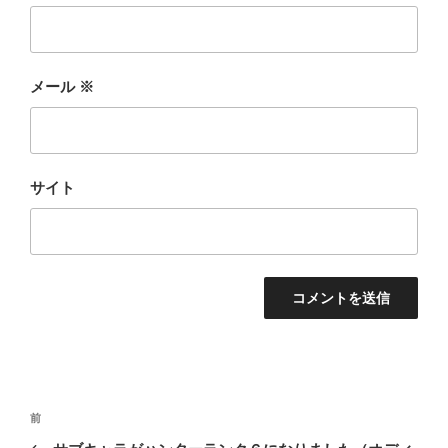
メール
※
サイト
投
前
前
稿
の