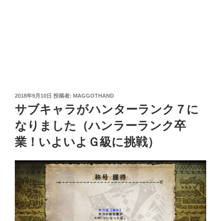
投
2018年9月10日
投稿者:
MAGGOTHAND
稿
サブキャラがハンターランク７に
日:
なりました（ハンラーランク卒
業！いよいよＧ級に挑戦）