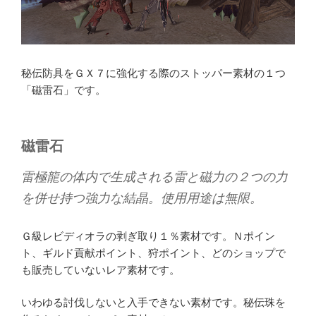
秘伝防具をＧＸ７に強化する際のストッパー素材の１つ
「磁雷石」です。
磁雷石
雷極龍の体内で生成される雷と磁力の２つの力
を併せ持つ強力な結晶。使用用途は無限。
Ｇ級レビディオラの剥ぎ取り１％素材です。Ｎポイン
ト、ギルド貢献ポイント、狩ポイント、どのショップで
も販売していないレア素材です。
いわゆる討伐しないと入手できない素材です。秘伝珠を