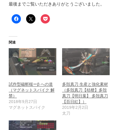
最後までご覧いただきありがとうございました。
関連
試作型磁斬槌ーβ への道
多殻真刀 生産と強化素材
（マグネットスパイク 解
（多殻真刀【桔梗】多殻
禁）
真刀【明日葉】 多殻真刀
2018年9月27日
【百日紅】）
マグネットスパイク
2019年2月2日
太刀