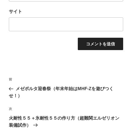
サイト
投
前
前
稿
の
メゼポルタ迎春祭（年末年始はMHF-Zを遊びつく
ナ
投
せ！）
ビ
稿
ゲ
次
次
の
ー
火耐性５５＋氷耐性５５の作り方（超難関エルゼリオン
投
シ
装備試作）
稿