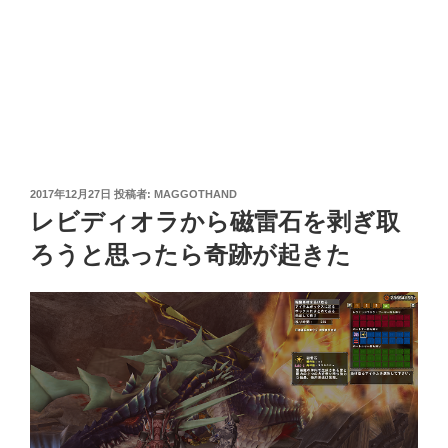
投
2017年12月27日
投稿者:
MAGGOTHAND
稿
レビディオラから磁雷石を剥ぎ取
日:
ろうと思ったら奇跡が起きた