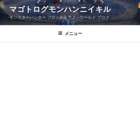
コ
マゴトログモンハンニイキル
ン
モンスターハンター フロンティアＺ・ワールド ブログ
テ
ン
ツ
メニュー
へ
ス
キ
ッ
プ