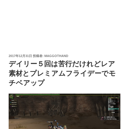
投
2017年12月31日
投稿者:
MAGGOTHAND
稿
デイリー５回は苦行だけれどレア
日:
素材とプレミアムフライデーでモ
チベアップ