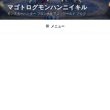
コ
マゴトログモンハンニイキル
ン
モンスターハンター フロンティアＺ・ワールド ブログ
テ
ン
ツ
メニュー
へ
ス
キ
ッ
プ