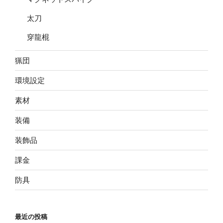
太刀
穿龍棍
猟団
環境設定
素材
装備
装飾品
課金
防具
最近の投稿