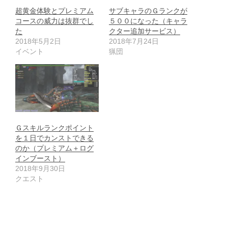
超黄金体験とプレミアム
サブキャラのＧランクが
コースの威力は抜群でし
５００になった（キャラ
た
クター追加サービス）
2018年5月2日
2018年7月24日
イベント
猟団
Ｇスキルランクポイント
を１日でカンストできる
のか（プレミアム＋ログ
インブースト）
2018年9月30日
クエスト