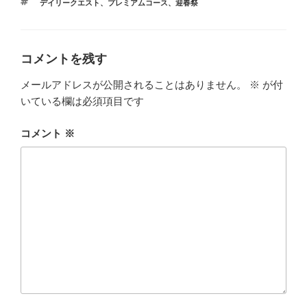
タ
デイリークエスト
、
プレミアムコース
、
迎春祭
ゴ
グ
リ
ー
コメントを残す
メールアドレスが公開されることはありません。
※
が付
いている欄は必須項目です
コメント
※