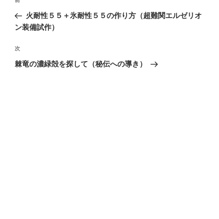
前
稿
の
火耐性５５＋氷耐性５５の作り方（超難関エルゼリオ
ナ
投
ン装備試作）
ビ
稿
ゲ
次
次
の
ー
棘竜の濃緑殻を探して（秘伝への導き）
投
シ
稿
ョ
ン