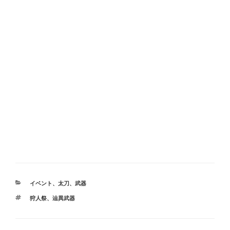
カ
イベント
、
太刀
、
武器
テ
タ
狩人祭
、
辿異武器
ゴ
グ
リ
ー