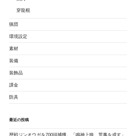
穿龍棍
猟団
環境設定
素材
装備
装飾品
課金
防具
最近の投稿
歴戦ジンオウガを700頭捕獲。「鳴神上狼、荒事を成す」