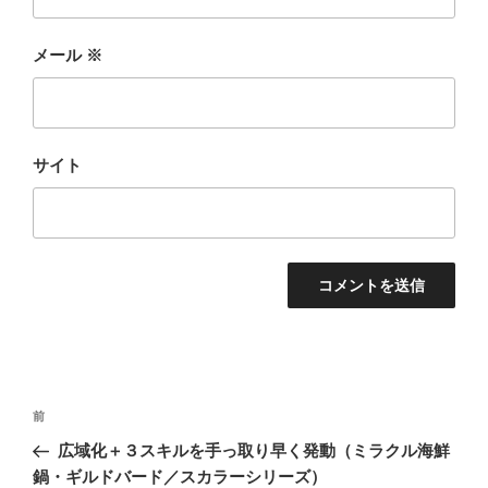
メール
※
サイト
投
前
前
稿
の
広域化＋３スキルを手っ取り早く発動（ミラクル海鮮
ナ
投
鍋・ギルドバード／スカラーシリーズ）