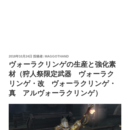
投
2018年10月24日
投稿者:
MAGGOTHAND
稿
ヴォーラクリンゲの生産と強化素
日:
材（狩人祭限定武器 ヴォーラク
リンゲ・改 ヴォーラクリンゲ・
真 アルヴォーラクリンゲ）