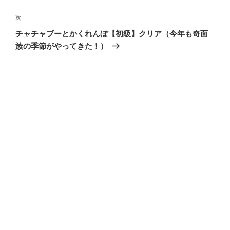
ビ
稿
ゲ
次
次
の
ー
チャチャブーとかくれんぼ【初級】クリア（今年も奇面
投
シ
族の季節がやってきた！）
稿
ョ
ン