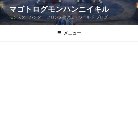
コ
マゴトログモンハンニイキル
ン
モンスターハンター フロンティアＺ・ワールド ブログ
テ
ン
ツ
メニュー
へ
ス
キ
ッ
プ