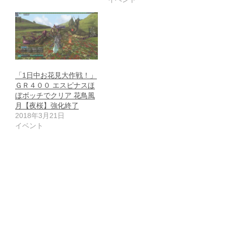
「1日中お花見大作戦！」
ＧＲ４００ エスピナスほ
ぼボッチでクリア 花鳥風
月【夜桜】強化終了
2018年3月21日
イベント