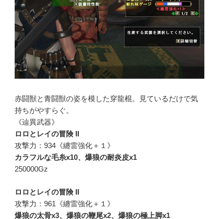
赤闘獣と青闘獣の姿を模した穿龍棍。見ているだけで気
持ちがやすらぐ。
《辿異武器》
ロロとレイの冒険 II
攻撃力：934《纏雷強化＋１》
カラフルな毛糸x10、爆狼の耐炎皮x1
250000Gz
ロロとレイの冒険 II
攻撃力：961《纏雷強化＋１》
爆狼の太骨x3、爆狼の鞭尾x2、爆狼の極上脚x1