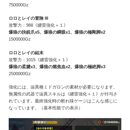
750000Gz
ロロとレイの冒険 III
攻撃力：988《纏雷強化＋１》
爆狼の抉鋭爪x5、爆狼の瞬眼x1、爆狼の極剛脚x2
1500000Gz
ロロとレイの結末
攻撃力：1015《纏雷強化＋１》
爆狼の柔腱x3、爆狼の燃焦血x2、爆狼の極絶脚x3
2500000Gz
強化には、辿異種ミドガロンの素材が必要になります。
無属性の武器で辿異スキルは《纏雷強化＋１》が付与さ
れています。最終強化時の斬れ味ゲージはこんな感じに
なっています。（基本性能での表示）