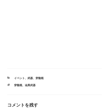
カ
イベント
、
武器
、
穿龍棍
テ
タ
穿龍棍
、
辿異武器
ゴ
グ
リ
ー
コメントを残す