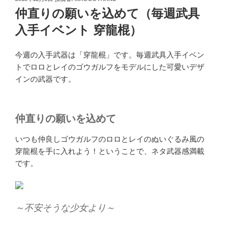
稿
仲直りの願いを込めて（毎週武具
日:
入手イベント 穿龍棍）
今週の入手武器は「穿龍棍」です。毎週武具入手イベン
トでロロとレイのゴウガルフをモデルにした可愛いデザ
インの武器です。
仲直りの願いを込めて
いつも仲良しゴウガルフのロロとレイのぬいぐるみ風の
穿龍棍を手に入れよう！ということで、ネタ武器感満載
です。
～不安そうな少女より～