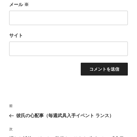
メール
※
サイト
投
前
前
稿
の
彼氏の心配事（毎週武具入手イベント ランス）
ナ
投
ビ
稿
次
次
ゲ
の