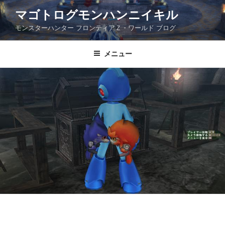
コ
マゴトログモンハンニイキル
ン
モンスターハンター フロンティアＺ・ワールド ブログ
テ
ン
ツ
メニュー
へ
ス
キ
ッ
プ