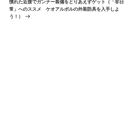
慣れた近接でガンナー装備をとりあえずゲット（「非日
投
ー
常」へのススメ ケオアルボルの外装防具を入手しよ
稿
シ
う！）
ョ
ン