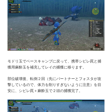
モドリ玉でベースキャンプに戻って、携帯シビレ罠と捕
獲用麻酔玉を補充してレイの捕獲に移ります。
部位破壊後、転倒２回（先にパートナーとフォスタが攻
撃しているので、体力を削りすぎないように注意）を目
安に、シビレ罠＋麻酔玉で２頭の捕獲完了。