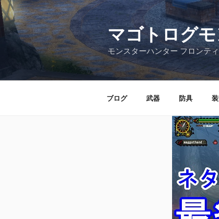
コ
ン
テ
マゴトログモ
ン
モンスターハンター フロンティ
ツ
へ
ス
キ
ブログ
武器
防具
装
ッ
プ