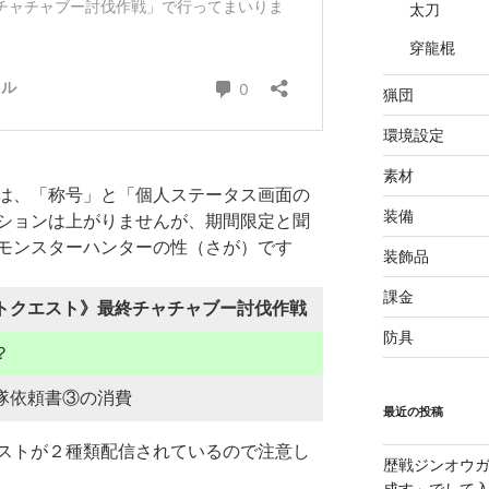
太刀
穿龍棍
猟団
環境設定
素材
は、「称号」と「個人ステータス画面の
装備
ションは上がりませんが、期間限定と聞
モンスターハンターの性（さが）です
装飾品
課金
トクエスト》最終チャチャブー討伐作戦
防具
？
隊依頼書③の消費
最近の投稿
ストが２種類配信されているので注意し
歴戦ジンオウガ