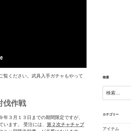
ご覧ください。武具入手ガチャもやって
検索
検
索:
討伐作戦
カテゴリー
９年３月１３日までの期間限定ですが、
ています。 受注には、
第２次チャチャブ
アイテム