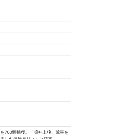
を700頭捕獲。「鳴神上狼、荒事を