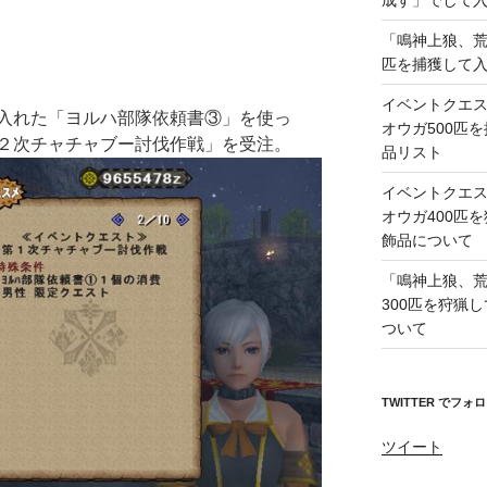
成す」でして
「鳴神上狼、荒
匹を捕獲して
イベントクエ
入れた「ヨルハ部隊依頼書③」を使っ
オウガ500匹
２次チャチャブー討伐作戦」を受注。
品リスト
イベントクエ
オウガ400匹
飾品について
「鳴神上狼、
300匹を狩猟
ついて
TWITTER でフォ
ツイート