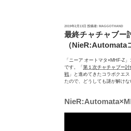
投
2019年2月13日
投稿者:
MAGGOTHAND
稿
最終チャチャブー
日:
（NieR:Automa
「ニーア オートマタ×MHF-
です。「
第１次チャチャブー討
戦
」と進めてきたコラボクエス
たので、どうしても謎が解けな
NieR:Automata×