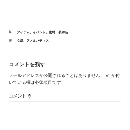
カ
アイテム
、
イベント
、
素材
、
装飾品
テ
タ
Ｇ級
、
アノルパティス
ゴ
グ
リ
ー
コメントを残す
メールアドレスが公開されることはありません。
※
が付
いている欄は必須項目です
コメント
※