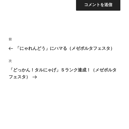
投
前
前
稿
の
「にゃれんどう」にハマる（メゼポルタフェスタ）
ナ
投
ビ
稿
次
次
ゲ
の
「どっかん！タルにゃげ」Ｓランク達成！（メゼポルタ
投
ー
フェスタ）
稿
シ
ョ
ン