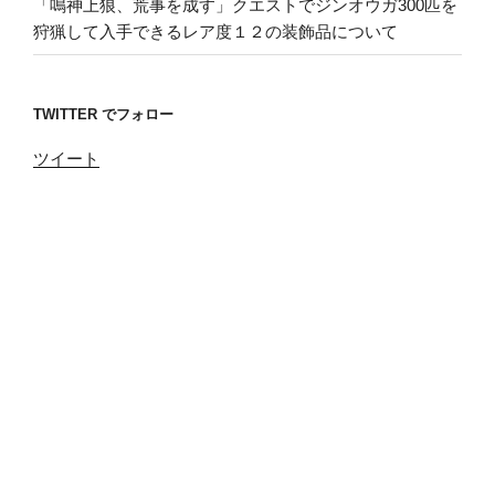
「鳴神上狼、荒事を成す」クエストでジンオウガ300匹を
狩猟して入手できるレア度１２の装飾品について
TWITTER でフォロー
ツイート