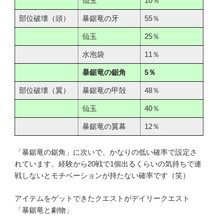
仙玉
10％
部位破壊（頭）
暴鋸竜の牙
55％
仙玉
25％
水泡袋
11％
暴鋸竜の鋸角
5％
部位破壊（翼）
暴鋸竜の甲殻
48％
仙玉
40％
暴鋸竜の翼幕
12％
「暴鋸竜の鋸角」に次いで、かなりの低い確率で設定さ
れています。経験から20戦で1個出るくらいの気持ちで連
戦しないとモチベーションが持たない確率です（笑）
アイテムをゲットできたクエストがデイリークエスト
「暴鋸竜と劇物」