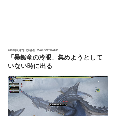
投
2018年7月7日
投稿者:
MAGGOTHAND
稿
「暴鋸竜の冷眼」集めようとして
日:
いない時に出る