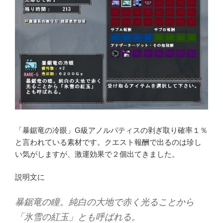
「暴鋸竜の冷眼」G級アノルパティスの剥ぎ取り確率１％
と言われている素材です。クエスト報酬で出るのは珍し
い気がしますが、激運効果で２個出てきました。
説明文に
暴鋸竜の瞳。純白の大地で赤く光ることから
「氷雪の紅玉」とも呼ばれる。