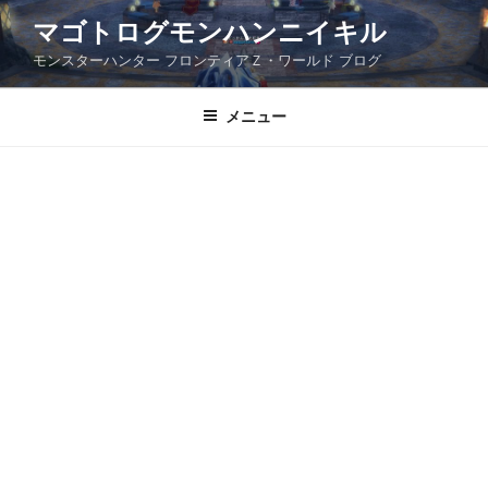
コ
マゴトログモンハンニイキル
ン
モンスターハンター フロンティアＺ・ワールド ブログ
テ
ン
ツ
メニュー
へ
ス
キ
ッ
プ