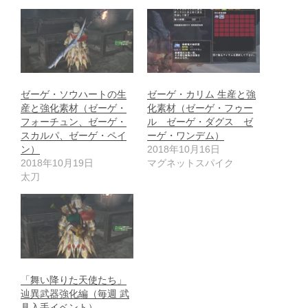
ゼーゲ・ソウハートの生
ゼーゲ・カリム 生産と強
産と強化素材（ゼーゲ・
化素材（ゼーゲ・フゥー
フォーチュン、ゼーゲ・
ル ゼーゲ・ダグス ゼ
スカルパ、ゼーゲ・ペイ
ーゲ・ワンデム）
ン）
2018年10月16日
2018年10月19日
マグネットスパイク
太刀
「舞い降りた天使たち」
辿異武器強化編（毎週 武
具入手イベント）